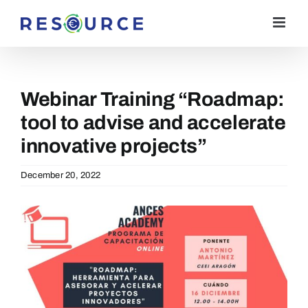
Skip
to
content
Webinar Training “Roadmap:
tool to advise and accelerate
innovative projects”
December 20, 2022
View
Larger
Image